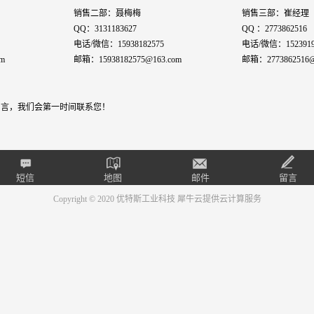
销售二部：聂梅梅
销售三部：崔经理
QQ：3131183627
QQ ：2773862516
电话/微信：15938182575
电话/微信：1523919
m
邮箱：15938182575@163.com
邮箱：2773862516@
言，我们会第一时间联系您！
短信
地图
邮件
留言
Copyright © 2020 优特斯工业科技
犀牛云提供云计算服务